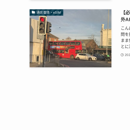
【必
通信载体・eSIM
外A
こん
問を
まま
とに
202