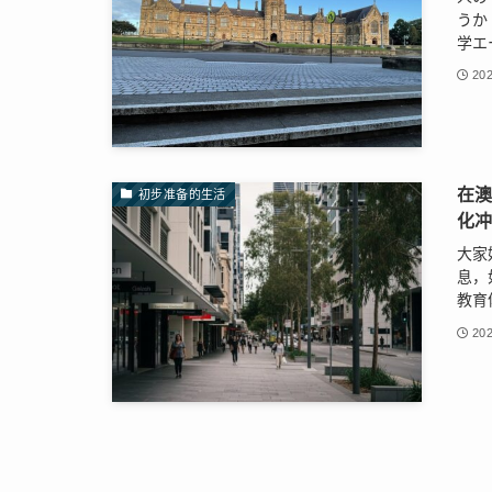
うか
学エ
202
在
初步准备的生活
化
大家
息，
教育
202