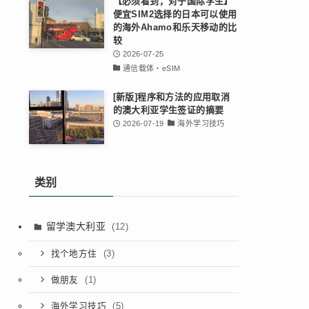
【必须看到，对于国际学生】
便宜SIM2选择的日本可以使用
的海外Ahamo和乐天移动的比
较
2026-07-25
通信载体・eSIM
[新版]程序和方法的应用取消
的澳大利亚学生签证的摘要
2026-07-19
海外学习技巧
类别
留学澳大利亚
(12)
(3)
找个地方住
(1)
做朋友
(5)
海外学习技巧