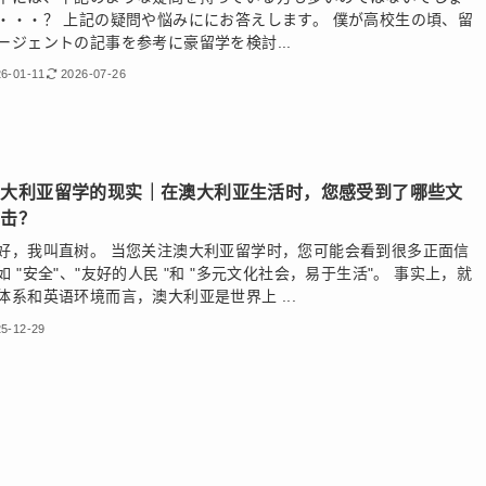
・・・？ 上記の疑問や悩みににお答えします。 僕が高校生の頃、留
ージェントの記事を参考に豪留学を検討...
6-01-11
2026-07-26
澳大利亚留学的现实｜在澳大利亚生活时，您感受到了哪些文
冲击？
好，我叫直树。 当您关注澳大利亚留学时，您可能会看到很多正面信
如 "安全"、"友好的人民 "和 "多元文化社会，易于生活"。 事实上，就
体系和英语环境而言，澳大利亚是世界上 ...
5-12-29