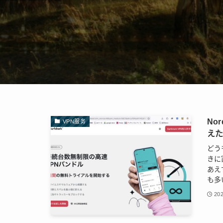
No
VPN服务
え
どう
きに
あえ
も多
202