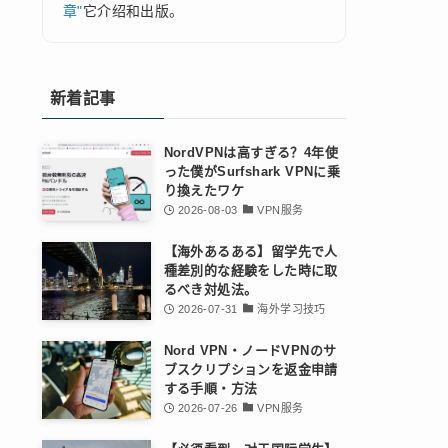
章"
它介绍和出版。
新着記事
NordVPNは高すぎる？4年使
った僕がSurfshark VPNに乗
り換えたワケ
2026-08-03
VPN服务
【海外あるある】留学先で人
種差別的な経験をした時に取
るべき対処法。
2026-07-31
海外学习技巧
Nord VPN・ノードVPNのサ
ブスクリプションを返金申請
する手順・方法
2026-07-26
VPN服务