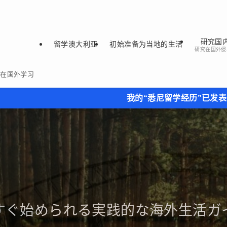
研究国
留学澳大利亚
初始准备为当地的生活
研究在国外侵
备在国外学习
我的“悉尼留学经历”已发表在我所选择的留学机
すぐ始められる実践的な海外生活ガ