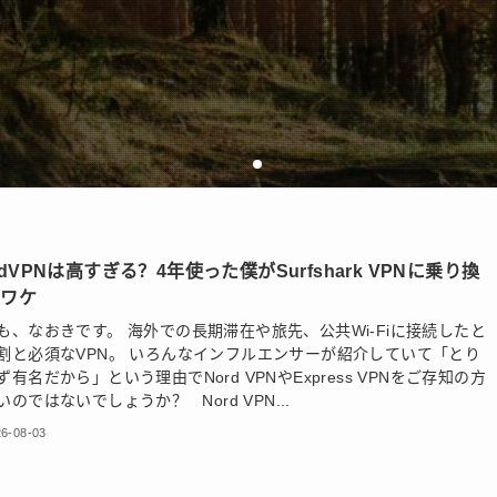
rdVPNは高すぎる？4年使った僕がSurfshark VPNに乗り換
たワケ
も、なおきです。 海外での長期滞在や旅先、公共Wi-Fiに接続したと
割と必須なVPN。 いろんなインフルエンサーが紹介していて「とり
ず有名だから」という理由でNord VPNやExpress VPNをご存知の方
いのではないでしょうか？ Nord VPN...
6-08-03