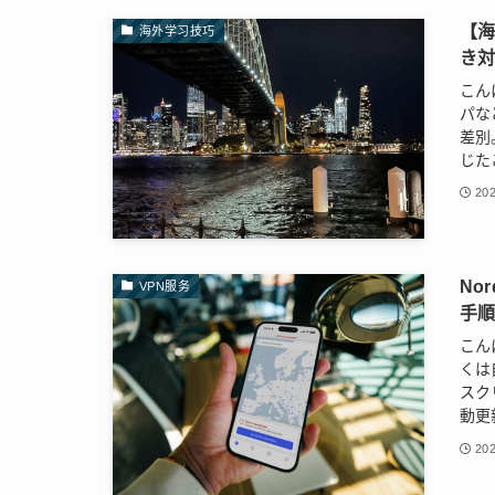
【
海外学习技巧
き
こん
パな
差別
じた
202
No
VPN服务
手
こん
くは
スク
動更
202