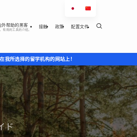
内外帮助的黑客
接触
政策
配置文件
、有用的工具的介绍。
构的网站上！
イド