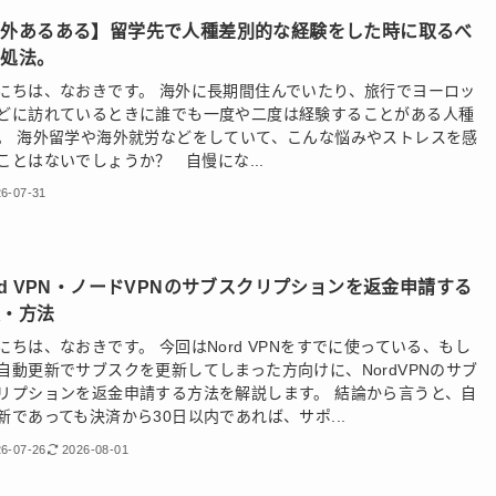
海外あるある】留学先で人種差別的な経験をした時に取るべ
対処法。
にちは、なおきです。 海外に長期間住んでいたり、旅行でヨーロッ
どに訪れているときに誰でも一度や二度は経験することがある人種
。 海外留学や海外就労などをしていて、こんな悩みやストレスを感
ことはないでしょうか？ 自慢にな...
6-07-31
rd VPN・ノードVPNのサブスクリプションを返金申請する
順・方法
にちは、なおきです。 今回はNord VPNをすでに使っている、もし
自動更新でサブスクを更新してしまった方向けに、NordVPNのサブ
リプションを返金申請する方法を解説します。 結論から言うと、自
新であっても決済から30日以内であれば、サポ...
6-07-26
2026-08-01