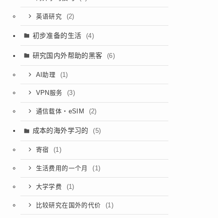
(2)
英语研究
初步准备的生活
(4)
研究国内外帮助的黑客
(6)
(1)
AI助理
(3)
VPN服务
(2)
通信载体・eSIM
成本的海外学习的
(5)
(1)
寄宿
(1)
生活费用的一个月
(1)
大学学费
(1)
比较研究在国外的代价