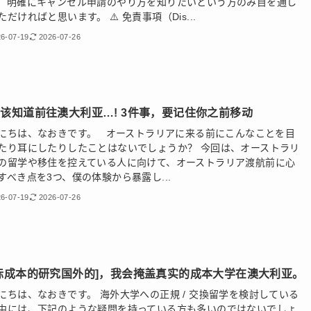
、明確にキャンセル申請のやり方を知りたいという方のみ目を通し
ただければと思います。 ⚠️ 免責事項（Dis...
6-07-19
2026-07-26
该知道前往澳大利亚…! 3件事，要记住你之前移动
にちは、なおきです。 オーストラリアに来る前にこんなことを目
たり耳にしたりしたことはないでしょうか？ 今回は、オーストラリ
の留学や移住を控えている人に向けて、オーストラリア渡航前に心
すべき点を3つ、僕の体験から暴露し...
6-07-19
2026-07-26
际成本的研究国外的]，我会掩盖真实的成本大学在澳大利亚。
にちは、なおきです。 海外大学への正規 / 交換留学を検討している
中には、下記のような疑問を持っている方も多いのではないでしょ