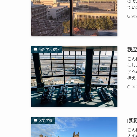
ので
てい
202
我应
海外学习技巧
こん
にし
アへ
構え
202
[实
大学学费
こん
人の